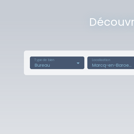
Découvre
Type de bien
Localisation
Bureau
Marcq-en-Baroeul (59700)