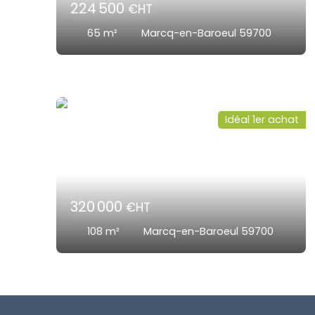
224 500
€HT
65
m²
Marcq-en-Baroeul 59700
Idéal 1er achat
320 000
€HT
108
m²
Marcq-en-Baroeul 59700