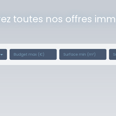
z toutes nos offres imm
Budget max (€)
Surface min (m²)
S