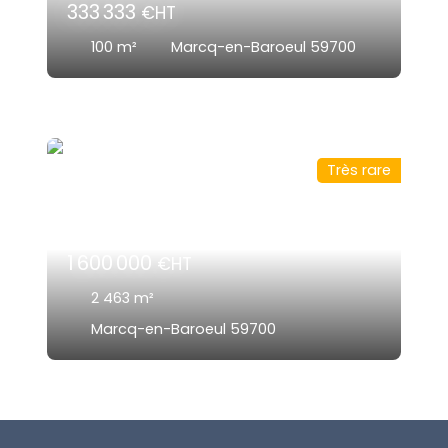
333 333
€HT
100
m²
Marcq-en-Baroeul 59700
Très rare
1 600 000
€HT
2 463
m²
Marcq-en-Baroeul 59700