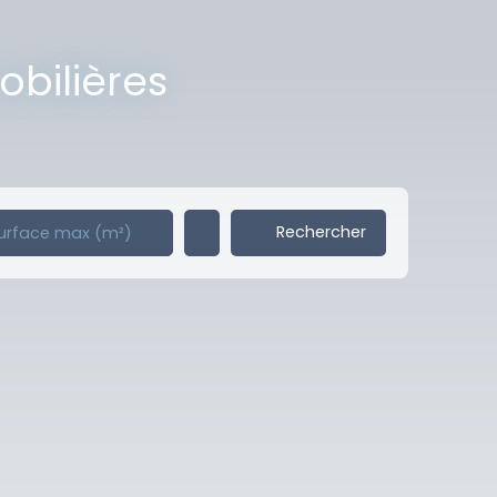
obilières
Rechercher
urface max (m²)