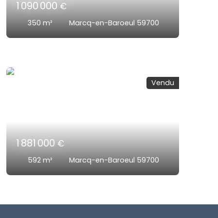
1 090 000
€
350
m²
Marcq-en-Baroeul 59700
Vendu
1 881 000
€
592
m²
Marcq-en-Baroeul 59700