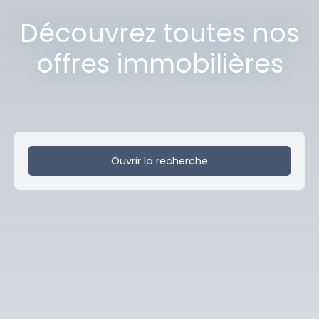
Découvrez toutes nos
offres immobilières
Ouvrir la recherche
Type de bien
Entrepôt
Localisation
Erquinghem-Lys (59193)
Budget max (€)