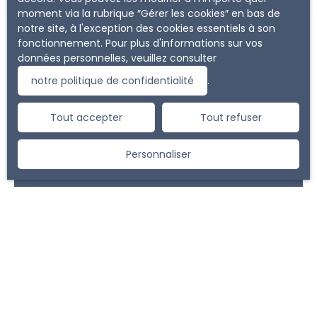
moment via la rubrique ″Gérer les cookies″ en bas de
notre site, à l'exception des cookies essentiels à son
fonctionnement. Pour plus d'informations sur vos
données personnelles, veuillez consulter
notre politique de confidentialité
.
Vous ne trouvez pas
la propriété de vos rêves ?
Tout accepter
Tout refuser
Ne manquez plus aucun bien correspondant à votre
Personnaliser
recherche en vous inscrivant à notre alerte mail !
Prénom
Nom
Email
Type d'offre
Vente