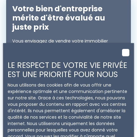
Votre bien d'entreprise
mérite d'être évalué au
juste prix
Vous envisagez de vendre votre immobilier
professionnel ? Il faut alors connaître sa valeur.
Immo Pour Pro
vous offre une
estimation
précise
. Nos conseillers se rendent directement
LE RESPECT DE VOTRE VIE PRIVÉE
dans votre bureau, local ou entrepôt pour
EST UNE PRIORITÉ POUR NOUS
l'effectuer. N'attendez plus et demandez votre
évaluation dès maintenant.
Nous utilisons des cookies afin de vous offrir une
expérience optimale et une communication pertinente
sur notre site. Grace à ces technologies, nous pouvons
Adresse de votre bien
vous proposer du contenu en rapport avec vos centres
d'intérêt. Ils nous permettent également d'améliorer la
qualité de nos services et la convivialité de notre site
Estimer mon bien
internet. Nous utiliserons uniquement les données
personnelles pour lesquelles vous avez donné votre
accord. Vous pouvez les modifier à n'importe quel