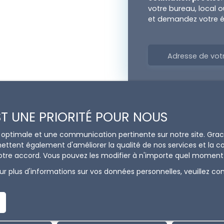
votre bureau, local o
et demandez votre é
Adresse de vot
EST UNE PRIORITÉ POUR NOUS
ce optimale et une communication pertinente sur notre site. Gr
ettent également d'améliorer la qualité de nos services et la con
tre accord. Vous pouvez les modifier à n'importe quel moment via
Vous ne trouvez pas
r plus d'informations sur vos données personnelles, veuillez co
la propriété de vos rêves ?
us aucun bien correspondant à votre recherche en vous insc
alerte mail !