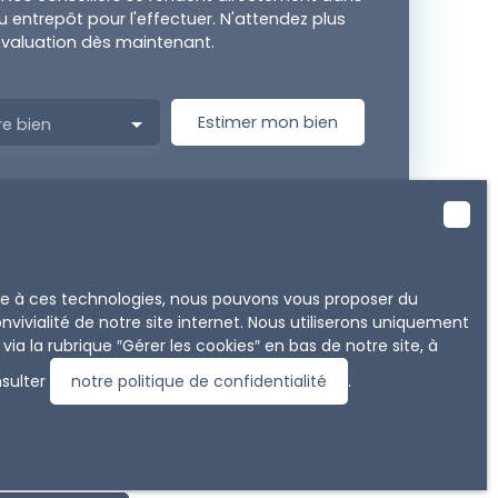
u entrepôt pour l'effectuer. N'attendez plus
valuation dès maintenant.
Estimer mon bien
re bien
ace à ces technologies, nous pouvons vous proposer du
vivialité de notre site internet. Nous utiliserons uniquement
 la rubrique ″Gérer les cookies″ en bas de notre site, à
nsulter
notre politique de confidentialité
.
rivant à notre