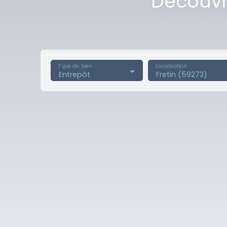
Découvre
Type de bien
Localisation
Entrepôt
Fretin (59273)