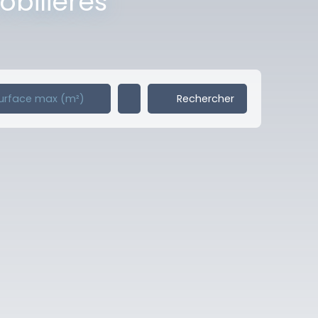
obilières
Rechercher
urface max (m²)