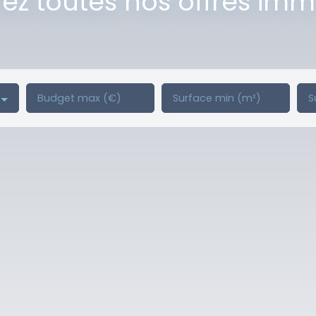
z toutes nos offres imm
Budget max (€)
Surface min (m²)
S