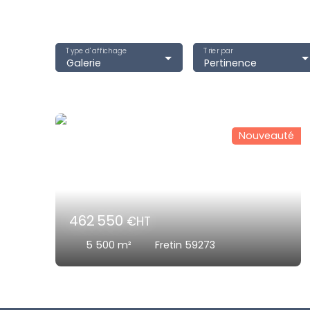
Type d'affichage
Trier par
Galerie
Pertinence
Nouveauté
462 550
€HT
5 500
m²
Fretin 59273