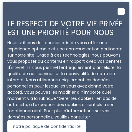
Votre bien d'entreprise
LE RESPECT DE VOTRE VIE PRIVÉE
mérite d'être évalué au
EST UNE PRIORITÉ POUR NOUS
juste prix
Nous utilisons des cookies afin de vous offrir une
Vous envisagez de vendre votre immobilier
expérience optimale et une communication pertinente
professionnel ? Il faut alors connaître sa valeur.
sur notre site. Grace à ces technologies, nous pouvons
Immo Pour Pro
vous offre une
estimation
vous proposer du contenu en rapport avec vos centres
précise
. Nos conseillers se rendent directement
d'intérêt. Ils nous permettent également d'améliorer la
dans votre bureau, local ou entrepôt pour
qualité de nos services et la convivialité de notre site
l'effectuer. N'attendez plus et demandez votre
internet. Nous utiliserons uniquement les données
évaluation dès maintenant.
personnelles pour lesquelles vous avez donné votre
accord. Vous pouvez les modifier à n'importe quel
moment via la rubrique ″Gérer les cookies″ en bas de
notre site, à l'exception des cookies essentiels à son
Adresse de votre bien
fonctionnement. Pour plus d'informations sur vos
données personnelles, veuillez consulter
Estimer mon bien
notre politique de confidentialité
.