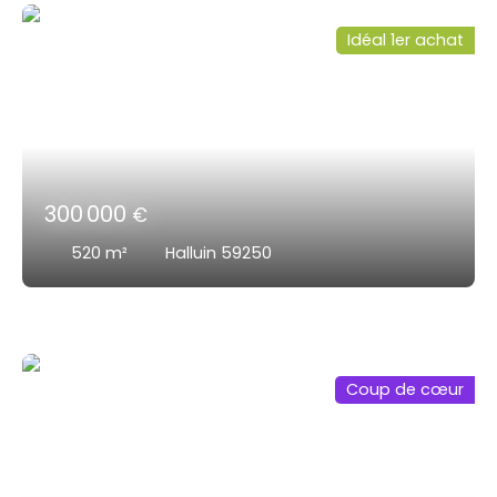
Idéal 1er achat
300 000
€
520
m²
Halluin 59250
Coup de cœur