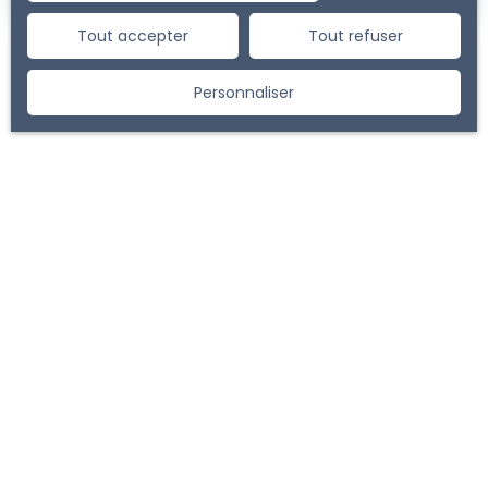
Tout accepter
Tout refuser
Personnaliser
Vous ne trouvez pas
la propriété de vos rêves ?
Ne manquez plus aucun bien correspondant à votre
recherche en vous inscrivant à notre alerte mail !
Prénom
Nom
Email
Type d'offre