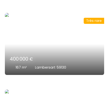
Très rare
400 000
€
167
m²
Lambersart 59130