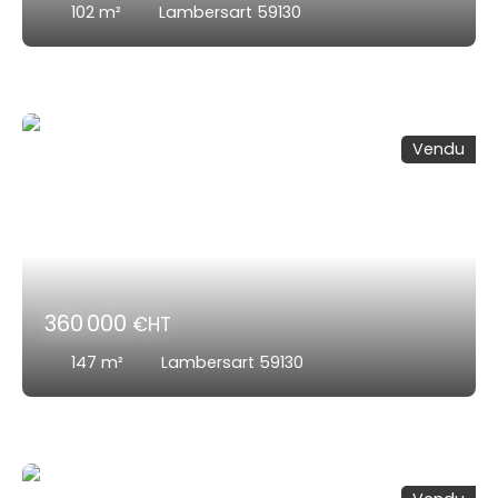
102
m²
Lambersart 59130
Vendu
360 000
€HT
147
m²
Lambersart 59130