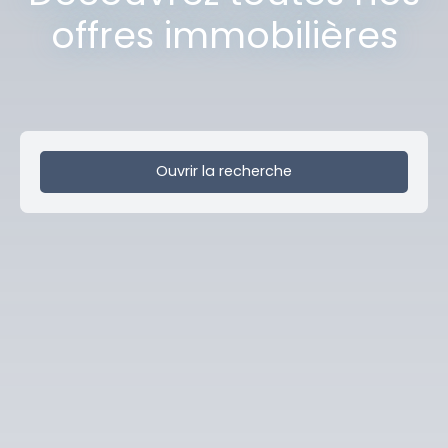
offres immobilières
Ouvrir la recherche
Type de bien
Immobilier Pro
Localisation
Lambersart (59130)
Budget max (€)
Surface min (m²)