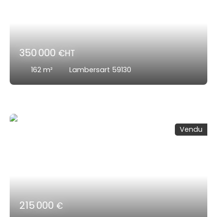
350 000
€HT
162
m²
Lambersart 59130
Vendu
215 000
€