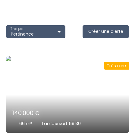
Trier par
Créer une alerte
Pertinence
Très rare
140 000
€
66
m²
Lambersart 59130