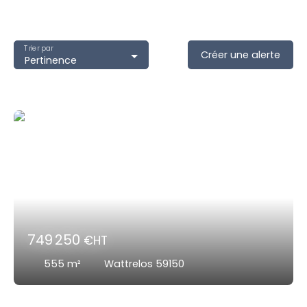
Trier par
Créer une alerte
Pertinence
749 250
€HT
555
m²
Wattrelos 59150