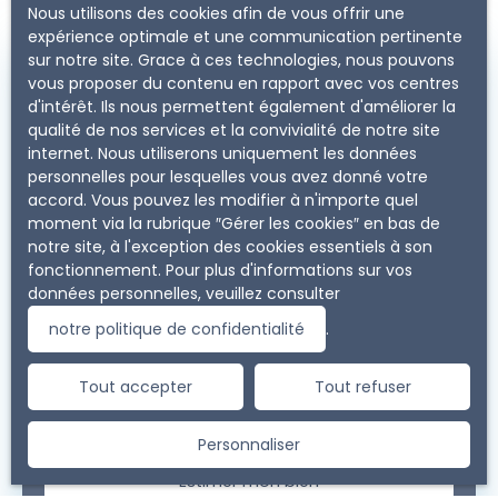
Nous utilisons des cookies afin de vous offrir une
expérience optimale et une communication pertinente
sur notre site. Grace à ces technologies, nous pouvons
Votre bien d'entreprise
vous proposer du contenu en rapport avec vos centres
d'intérêt. Ils nous permettent également d'améliorer la
mérite d'être évalué au
qualité de nos services et la convivialité de notre site
juste prix
internet. Nous utiliserons uniquement les données
personnelles pour lesquelles vous avez donné votre
accord. Vous pouvez les modifier à n'importe quel
Vous envisagez de vendre votre immobilier
moment via la rubrique ″Gérer les cookies″ en bas de
professionnel ? Il faut alors connaître sa valeur.
notre site, à l'exception des cookies essentiels à son
Immo Pour Pro
vous offre une
estimation
fonctionnement. Pour plus d'informations sur vos
précise
. Nos conseillers se rendent directement
données personnelles, veuillez consulter
dans votre bureau, local ou entrepôt pour
l'effectuer. N'attendez plus et demandez votre
notre politique de confidentialité
.
évaluation dès maintenant.
Tout accepter
Tout refuser
Adresse de votre bien
Personnaliser
Estimer mon bien