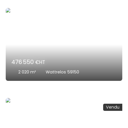
476 550
€HT
2 020
m²
Wattrelos 59150
Vendu