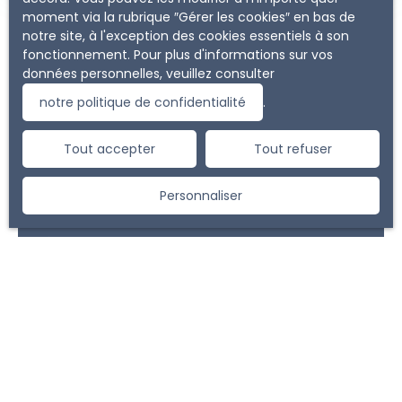
moment via la rubrique ″Gérer les cookies″ en bas de
notre site, à l'exception des cookies essentiels à son
fonctionnement. Pour plus d'informations sur vos
données personnelles, veuillez consulter
notre politique de confidentialité
.
Vous ne trouvez pas
la propriété de vos rêves ?
Tout accepter
Tout refuser
Ne manquez plus aucun bien correspondant à votre
Personnaliser
recherche en vous inscrivant à notre alerte mail !
Prénom
Nom
Email
Type d'offre
Vente