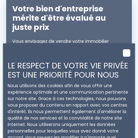
Votre bien d'entreprise
mérite d'être évalué au
juste prix
Vous envisagez de vendre votre immobilier
professionnel ? Il faut alors connaître sa valeur.
Immo Pour Pro
vous offre une
estimation
précise
. Nos conseillers se rendent directement
LE RESPECT DE VOTRE VIE PRIVÉE
dans votre bureau, local ou entrepôt pour
EST UNE PRIORITÉ POUR NOUS
l'effectuer. N'attendez plus et demandez votre
évaluation dès maintenant.
Nous utilisons des cookies afin de vous offrir une
expérience optimale et une communication pertinente
sur notre site. Grace à ces technologies, nous pouvons
Adresse de votre bien
vous proposer du contenu en rapport avec vos centres
d'intérêt. Ils nous permettent également d'améliorer la
qualité de nos services et la convivialité de notre site
Estimer mon bien
internet. Nous utiliserons uniquement les données
personnelles pour lesquelles vous avez donné votre
accord. Vous pouvez les modifier à n'importe quel